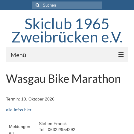
Suchen
nach:
Skiclub 1965
Zweibrücken e.V.
Menü
Startseite
Wasgau Bike Marathon
Der Verein
Skigebiet
Termin: 10. Oktober 2026
Termine
alle Infos hier
Training
Steffen Franck
Meldungen
Tel.: 06322/954292
Aktuelles
an: