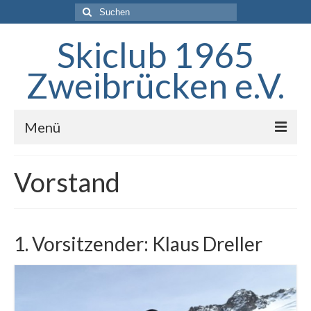
Suchen
nach:
Skiclub 1965
Zweibrücken e.V.
Menü
Startseite
Vorstand
Der Verein
Skigebiet
1. Vorsitzender: Klaus Dreller
Termine
Training
Aktuelles