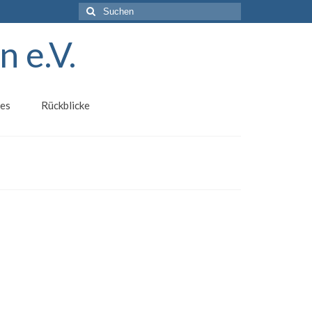
Suchen
nach:
 e.V.
les
Rückblicke