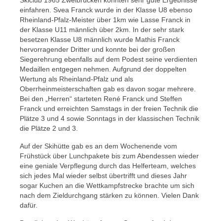
Skiclub 1965 Zweibrücken konnten sehr gute Ergebnisse
einfahren. Svea Franck wurde in der Klasse U8 ebenso
Rheinland-Pfalz-Meister über 1km wie Lasse Franck in
der Klasse U11 männlich über 2km. In der sehr stark
besetzen Klasse U8 männlich wurde Mathis Franck
hervorragender Dritter und konnte bei der großen
Siegerehrung ebenfalls auf dem Podest seine verdienten
Medaillen entgegen nehmen. Aufgrund der doppelten
Wertung als Rheinland-Pfalz und als
Oberrheinmeisterschaften gab es davon sogar mehrere.
Bei den „Herren“ starteten René Franck und Steffen
Franck und erreichten Samstags in der freien Technik die
Plätze 3 und 4 sowie Sonntags in der klassischen Technik
die Plätze 2 und 3.
Auf der Skihütte gab es an dem Wochenende vom
Frühstück über Lunchpakete bis zum Abendessen wieder
eine geniale Verpflegung durch das Helferteam, welches
sich jedes Mal wieder selbst übertrifft und dieses Jahr
sogar Kuchen an die Wettkampfstrecke brachte um sich
nach dem Zieldurchgang stärken zu können. Vielen Dank
dafür.