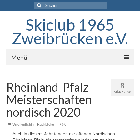
Suchen
nach:
Skiclub 1965
Zweibrücken e.V.
Menü
Startseite
Rheinland-Pfalz
8
Der Verein
MÄRZ 2020
Meisterschaften
Skigebiet
nordisch 2020
Termine
Veröffentlicht in:
Training
Rückblicke
|
0
Auch in diesem Jahr fanden die offenen Nordischen
Aktuelles