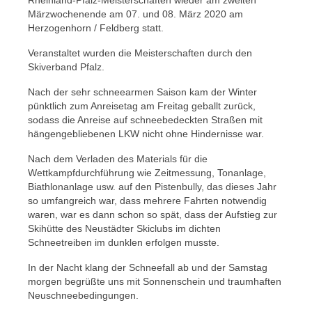
Rheinland-Pfalz-Meisterschaften wieder am zweiten
Märzwochenende am 07. und 08. März 2020 am
Rückblicke
Herzogenhorn / Feldberg statt.
Veranstaltet wurden die Meisterschaften durch den
Skiverband Pfalz.
Nach der sehr schneearmen Saison kam der Winter
pünktlich zum Anreisetag am Freitag geballt zurück,
sodass die Anreise auf schneebedeckten Straßen mit
hängengebliebenen LKW nicht ohne Hindernisse war.
Nach dem Verladen des Materials für die
Wettkampfdurchführung wie Zeitmessung, Tonanlage,
Biathlonanlage usw. auf den Pistenbully, das dieses Jahr
so umfangreich war, dass mehrere Fahrten notwendig
waren, war es dann schon so spät, dass der Aufstieg zur
Skihütte des Neustädter Skiclubs im dichten
Schneetreiben im dunklen erfolgen musste.
In der Nacht klang der Schneefall ab und der Samstag
morgen begrüßte uns mit Sonnenschein und traumhaften
Neuschneebedingungen.